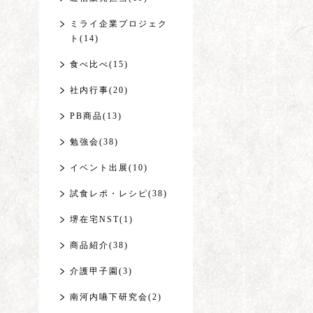
ミライ企業プロジェク
ト(14)
食べ比べ(15)
社内行事(20)
PB商品(13)
勉強会(38)
イベント出展(10)
試食レポ・レシピ(38)
堺在宅NST(1)
商品紹介(38)
介護甲子園(3)
南河内嚥下研究会(2)