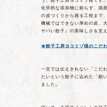
う、餃子工房ヨコミゾ様です
化学的な添加物に頼らず、国
の皮づくりから握る工程まで
機械ではできない厚めの皮、
ヤバい餃子』の美味しさを支
★餃子工房ヨコミゾ様のこだ
一言では伝えきれない「こだ
たいという餃子に込めた「願
ました。