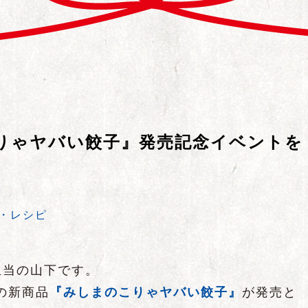
りゃヤバい餃子』発売記念イベントを
・レシピ
担当の山下です。
望の新商品
『みしまのこりゃヤバい餃子』
が発売と