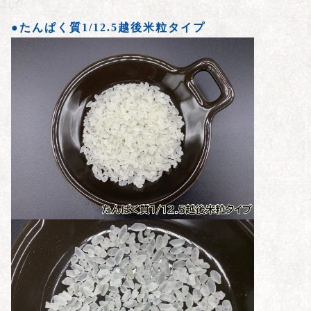
●たんぱく質1/12.5越後米粒タイプ