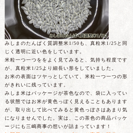
みしまのたんぱく質調整米1/50も、真粒米1/25と同
じく透明に近い色をしています。
米粒一つ一つををよく見てみると、気持ち程度です
が、真粒米1/25より細長い形をしていました。
お米の表面はツヤっとしていて、米粒一つ一つの形
がきれいに残っています。
みしま米はパッケージが茶色なので、袋に入ってい
る状態ではお米が黄色っぽく見えることもあります
が、取り出して比べてみると黄色っぽさはあまり気
になりませんでした。実は、この茶色の商品パッケ
ージにも三嶋商事の想いが詰まっています！