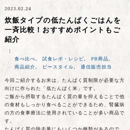
2023.02.24
炊飯タイプの低たんぱくごはんを
一斉比較！おすすめポイントもご
紹介
|
食べ比べ
,
試食レポ・レシピ
,
PB商品
,
商品紹介
,
ビースタイル
,
通信販売担当
今回ご紹介するお米は、たんぱく質制限が必要な方
向けに作られた「低たんぱく米」です。
ご飯から摂取するたんぱく質の量を抑えることで他
の食材もしっかり食べることができるため、腎臓病
の方の食事療法に使用されていることが多い商品で
す。
たんぱく質の除去量にもいくつか種類があるので、