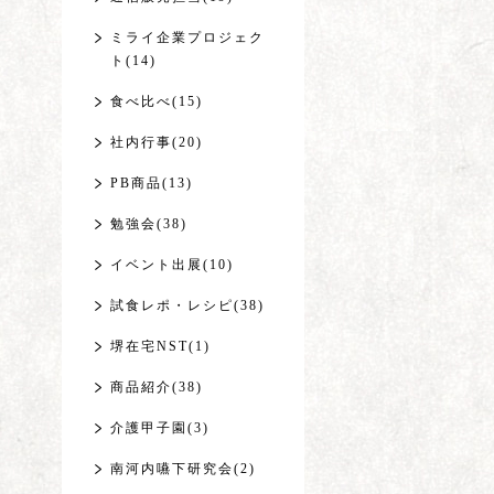
ミライ企業プロジェク
ト(14)
食べ比べ(15)
社内行事(20)
PB商品(13)
勉強会(38)
イベント出展(10)
試食レポ・レシピ(38)
堺在宅NST(1)
商品紹介(38)
介護甲子園(3)
南河内嚥下研究会(2)