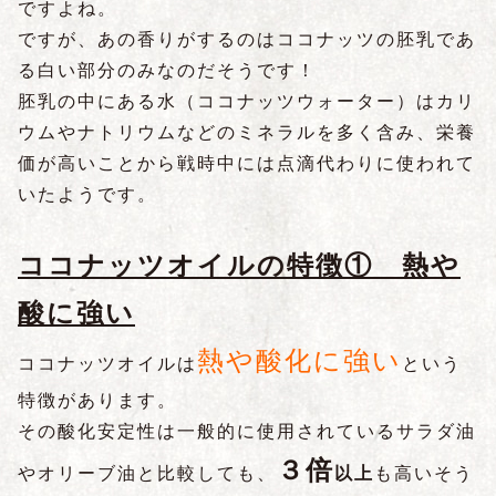
ですよね。
ですが、あの香りがするのはココナッツの胚乳であ
る白い部分のみなのだそうです！
胚乳の中にある水（ココナッツウォーター）はカリ
ウムやナトリウムなどのミネラルを多く含み、栄養
価が高いことから戦時中には点滴代わりに使われて
いたようです。
ココナッツオイルの特徴① 熱や
酸に強い
熱や酸化に強い
ココナッツオイルは
という
特徴があります。
その酸化安定性は一般的に使用されているサラダ油
３倍
やオリーブ油と比較しても、
以上
も高いそう