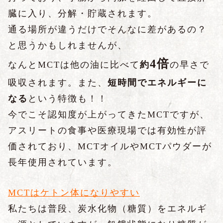
臓に入り、分解・貯蔵されます。
通る場所が違うだけでそんなに差があるの？
と思うかもしれませんが、
4倍
なんとMCTは他の油に比べて
約
の早さで
吸収されます。また、
短時間でエネルギーに
なる
という特徴も！！
今でこそ認知度が上がってきたMCTですが、
アスリートの食事や医療現場では有効性が評
価されており、MCTオイルやMCTパウダーが
長年使用されています。
MCTはケトン体になりやすい
私たちは普段、炭水化物（糖質）をエネルギ