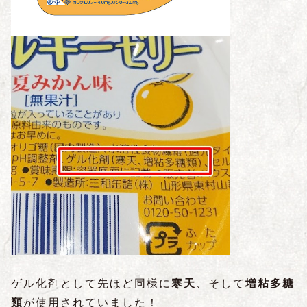
ゲル化剤として先ほど同様に
寒天
、そして
増粘多糖
類
が使用されていました！