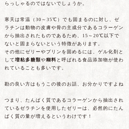
らっしゃるのではないでしょうか。
寒天は常温（30～35℃）でも固まるのに対し、ゼ
ラチンは動物の皮膚や骨の主成分であるコラーゲン
から抽出されたものであるため、15～20℃以下で
ないと固まらないという特徴があります。
その他にゼリーやプリンを固めるには、ゲル化剤と
して
増粘多糖類
や
糊料
と呼ばれる食品添加物が使わ
れていることも多いです。
勘の良い方はもうこの後のお話、お分かりですよね
つまり、たんぱく質であるコラーゲンから抽出され
ているゼラチンを使用したゼリーは、必然的にたん
ぱく質の量が増えるというわけです！