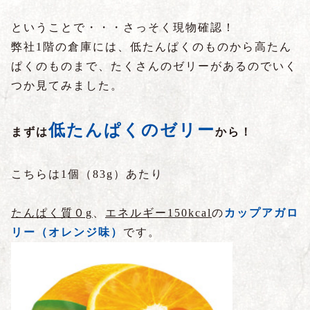
ということで・・・さっそく現物確認！
弊社1階の倉庫には、低たんぱくのものから高たん
ぱくのものまで、たくさんのゼリーがあるのでいく
つか見てみました。
低たんぱくのゼリー
まずは
から！
こちらは1個（83g）あたり
たんぱく質０g
、
エネルギー150kcal
の
カップアガロ
リー（オレンジ味）
です。