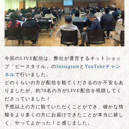
今回のLIVE配信は、弊社が運営するネットショッ
プ「ビースタイル」の
Instagram
と
YouTubeチャン
ネル
で行いました。
どのくらいの方が配信を観てくださるのか不安もあ
りましたが、約70名の方がLIVE配信を視聴してく
ださっていました！
予想以上の方に観ていただくことができ、確かな情
報をより多くの方にお届けできたことが本当に嬉し
く、やってよかった！と感じました。