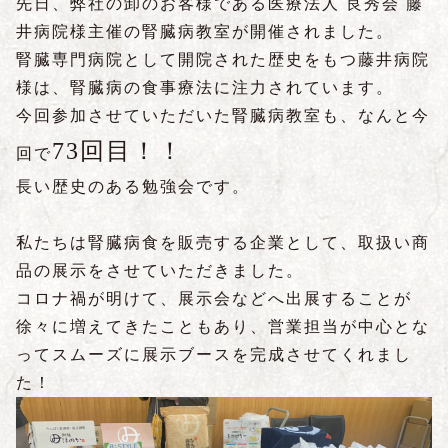
先日、弊社の卸のお客様である医療法人 良秀会 藤
井病院様主催の腎臓病教室が開催されました。
腎臓専門病院として開院された歴史をもつ藤井病院
様は、腎臓病の食事療法に注力されています。
今回参加させていただいた腎臓病教室も、なんと今
73回目！！
回で
長い歴史のある勉強会です。
私たちは腎臓病食を販売する企業として、取扱い商
品の展示をさせていただきました。
コロナ禍が明けて、展示会などへ出展することが
徐々に増えてきたこともあり、営業担当が中心とな
ってスムーズに展示ブースを完成させてくれまし
た！