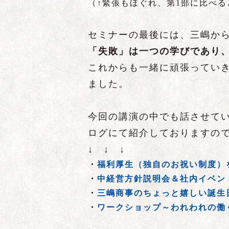
（↑緊張もほぐれ、第1部に比べ
セミナーの最後には、三嶋か
「失敗」は一つの学びであり
これからも一緒に頑張ってい
ました。
今回の講演の中でも話させて
ログにて紹介しておりますの
↓ ↓ ↓
・
福利厚生（独自のお祝い制度）
・
中経営方針説明会＆社内イベン
・
三嶋商事のちょっと嬉しい誕生
・
ワークショップ～われわれの働