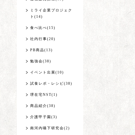
ミライ企業プロジェク
ト(14)
食べ比べ(15)
社内行事(20)
PB商品(13)
勉強会(38)
イベント出展(10)
試食レポ・レシピ(38)
堺在宅NST(1)
商品紹介(38)
介護甲子園(3)
南河内嚥下研究会(2)