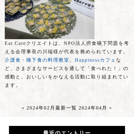
Eat Careクリエイトは、NPO法人摂食嚥下問題を考
える会理事長の川端様が代表を務められています。
介護食・嚥下食の料理教室
、
Happinessカフェ
な
ど、さまざまなサービスを通して「食べれた！」の
感動と、おいしいをかなえる活動に取り組まれてい
ます。
« 2024年02月
最新一覧
2024年04月 »
最近のエントリー