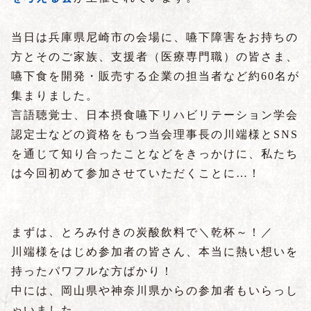
当日は兵庫県尼崎市の会場に、嚥下障害をお持ちの
方とそのご家族、支援者（医療専門職）の皆さま、
嚥下食を開発・販売する企業の担当者など約60名が
集まりました。
言語聴覚士、日本摂食嚥下リハビリテーション学会
認定士などの資格をもつ当会理事長の川端様とSNS
を通じて知り合ったことなどをきっかけに、私たち
は今回初めて参加させていただくことに…！
まずは、とろみ付きの炭酸飲料で＼乾杯～！／
川端様をはじめ参加者の皆さん、本当に熱い想いを
持ったパワフルな方ばかり！
中には、岡山県や神奈川県からの参加者もいらっし
ゃいました。