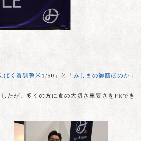
んぱく質調整米
1
/50
」
と
「
みしまの御膳ほのか
」
でしたが、多くの方に食の大切さ重要さを
PR
でき