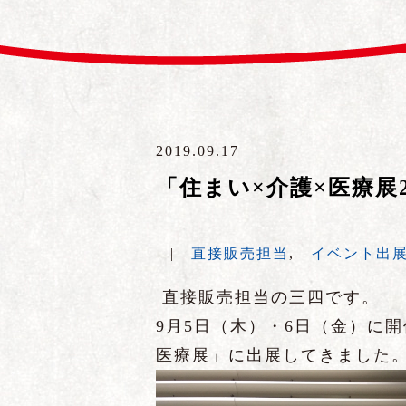
2019.09.17
「住まい×介護×医療展2
|
直接販売担当
,
イベント出
直接販売担当の三四です。
9
月
5
日（木）・
6
日（金）に開
医療展」に出展してきました