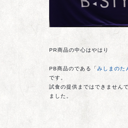
PR
商品の中心はやはり
PB
商品のである「
みしまのた
です。
試食の提供まではできません
ました。