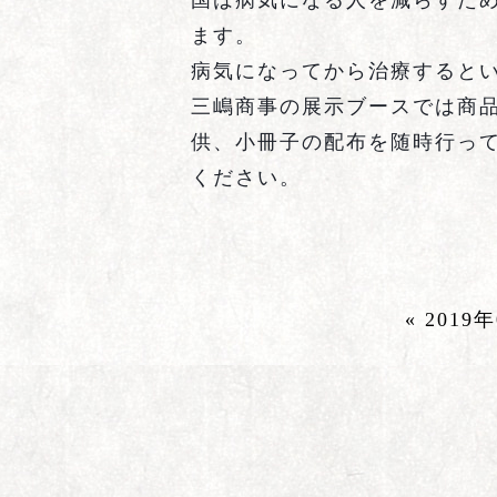
国は病気になる人を減らすた
ます。
病気になってから治療すると
三嶋商事の展示ブースでは商
供、小冊子の配布を随時行っ
ください。
« 2019