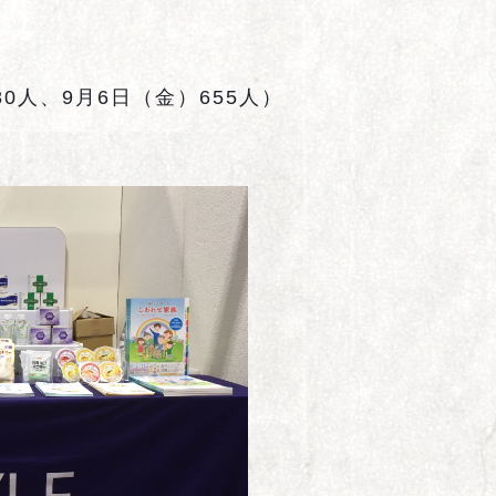
80
人、
9
月
6
日（金）
655
人）