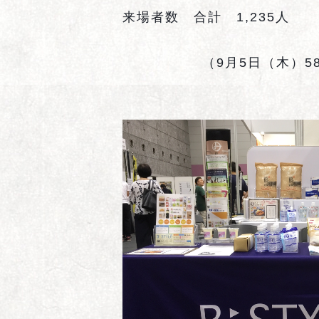
来場者数 合計
1,235
人
（
9
月
5
日（木）
5