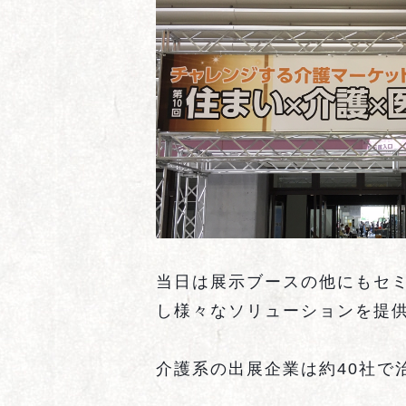
当日は展示ブースの他にもセ
し様々なソリューションを提
介護系の出展企業は約
40
社で