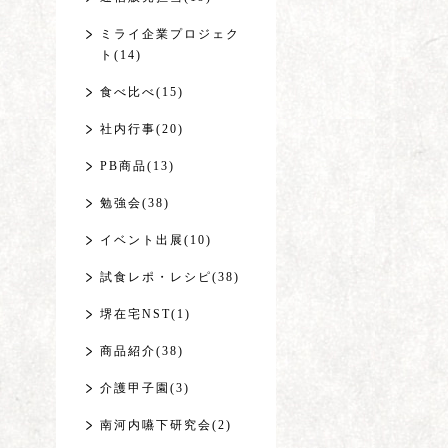
ミライ企業プロジェク
ト(14)
食べ比べ(15)
社内行事(20)
PB商品(13)
勉強会(38)
イベント出展(10)
試食レポ・レシピ(38)
堺在宅NST(1)
商品紹介(38)
介護甲子園(3)
南河内嚥下研究会(2)