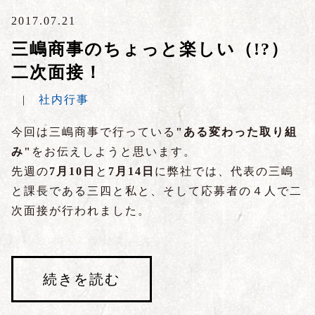
2017.07.21
三嶋商事のちょっと楽しい（!?）
二次面接！
|
社内行事
今回は三嶋商事で行っている
"ある変わった取り組
み"
をお伝えしようと思います。
先週の
7月10日
と
7月14日
に弊社では、代表の三嶋
と課長である三四と私と、そして応募者の４人で二
次面接が行われました。
続きを読む