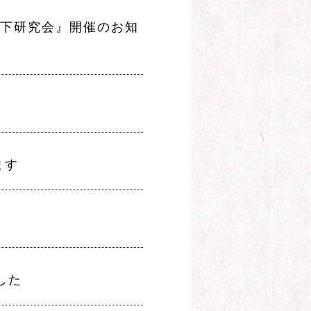
内嚥下研究会』開催のお知
ます
した