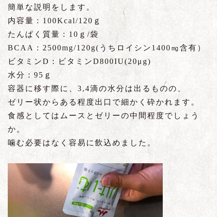
簡単な説明をします。
内容量：100Kcal/120ｇ
たんぱく質量：10ｇ/袋
BCAA：2500mg/120g(うちロイシン1400㎎含有）
ビタミンD：ビタミンD800IU(20μg)
水分：95ｇ
容器に移す際に、3,4滴の水分は出るものの、
ゼリー状からある程度出口で細かく砕かれます。
食感としてはムースとゼリーの中間程度でしょう
か。
噛む必要はなく容易に飲込めました。