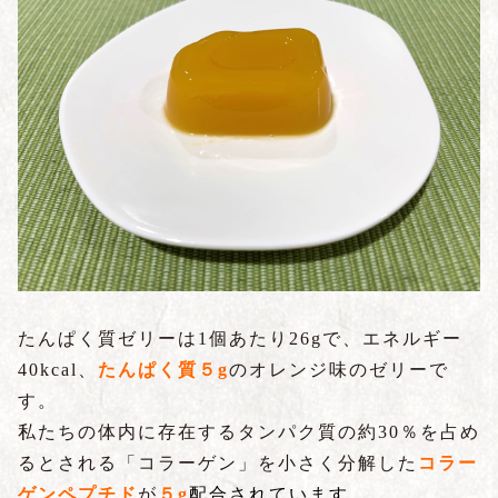
たんぱく質ゼリーは1個あたり26gで、エネルギー
40kcal、
たんぱく質５g
のオレンジ味のゼリーで
す。
私たちの体内に存在するタンパク質の約30％を占め
るとされる「コラーゲン」を小さく分解した
コ
ラー
ゲンペプチド
が
５g
配合されて
います。