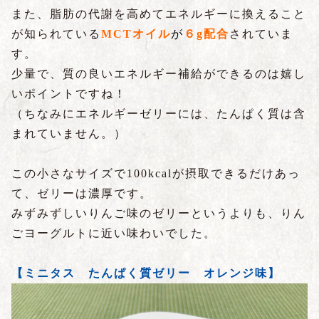
また、脂肪の代謝を高めてエネルギーに換えること
が知られている
MCTオイル
が
６
g配合
されていま
す。
少量で、質の良いエネルギー補給ができるのは嬉し
いポイントですね！
（ちなみにエネルギーゼリーには、たんぱく質は含
まれていません。）
この小さなサイズで100kcalが摂取できるだけあっ
て、ゼリーは濃厚です。
みずみずしいりんご味のゼリーというよりも、りん
ごヨーグルトに近い味わいでした。
【ミニタス たんぱく質ゼリー オレンジ味】