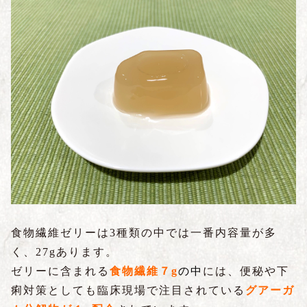
食物繊維ゼリーは3種類の中では一番内容量が多
く、27gあります。
ゼリーに含まれる
食物繊維７g
の中
には、便秘や下
痢対策としても臨床現場で注目されている
グアーガ