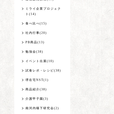
ミライ企業プロジェク
ト(14)
食べ比べ(15)
社内行事(20)
PB商品(13)
勉強会(38)
イベント出展(10)
試食レポ・レシピ(38)
堺在宅NST(1)
商品紹介(38)
介護甲子園(3)
南河内嚥下研究会(2)