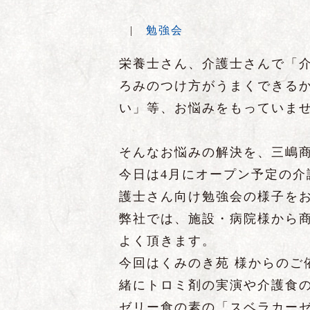
|
勉強会
栄養士さん、介護士さんで「
ろみのつけ方がうまくできる
い」等、お悩みをもっていま
そんなお悩みの解決を、三嶋
今日は4月にオープン予定の
護士さん向け勉強会の様子を
弊社では、施設・病院様から
よく頂きます。
今回はくみのき苑 様からのご
緒にトロミ剤の実演や介護食
ゼリー食の素の「スベラカー