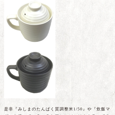
是非『みしまのたんぱく質調整米1/50』や『炊飯マ