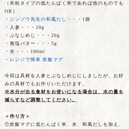
（米粒タイプの低たんぱく米であれば他のものでも
OK）
・
ジンゾウ先生の和風だし
・・・1袋
・人参・・・20g
・ぶなしめじ・・・20g
・無塩バター・・・5g
・水・・・180ml
・
レンジで簡単 炊飯マグ
今回は具材を人参とぶなしめじにしましたが、お好
みの具材でもお作りいただけます。
※水分が出る食材をお使いになる場合は、水の量を
減らすなど調整してください。
＜作り方＞
①炊飯マグに低たんぱく米、水、和風だしを加え、