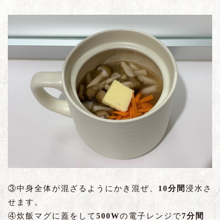
③中身全体が混ざるようにかき混ぜ、
10分間
浸水さ
せます。
④炊飯マグに蓋をして
500W
の電子レンジで
7分間