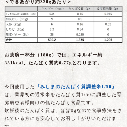
＜できあがり約320gあたり＞
お茶碗一杯分（180g）では、エネルギー約
331kcal、たんぱく質約0.77gとなります。
今回使用した
『みしまのたんぱく質調整米1/50』
は、業界初の通常米をたんぱく質1/50に調整した腎
臓病患者様向けの低たんぱく食品です。
炊飯後のたんぱく質は、ほぼ0gなので食事療法をさ
れている方にも安心してお召し上がりいただけま
す。