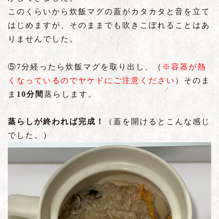
このくらいから炊飯マグの蓋がカタカタと音を立て
はじめますが、そのままでも吹きこぼれることはあ
りませんでした。
⑤7分経ったら炊飯マグを取り出し、（
※容器が熱
くなっているのでヤケドにご注意ください
）そのま
ま
10分間
蒸らします。
蒸らしが終われば完成！
（蓋を開けるとこんな感じ
でした。）