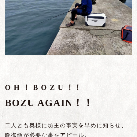
O H ！ B O Z U ！！
BOZU AGAIN！！
二人とも奥様に坊主の事実を早めに知らせ、
晩御飯が必要な事をアピール。