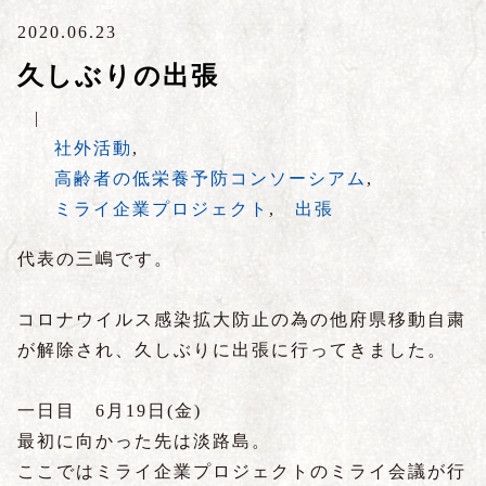
2020.06.23
久しぶりの出張
|
社外活動
,
高齢者の低栄養予防コンソーシアム
,
ミライ企業プロジェクト
,
出張
代表の三嶋です。
コロナウイルス感染拡大防止の為の他府県移動自粛
が解除され、久しぶりに出張に行ってきました。
一日目 6
月
19
日(金)
最初に向かった先は淡路島。
ここではミライ企業プロジェクトのミライ会議が行