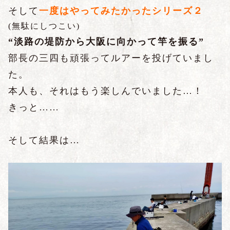
そして
一度はやってみたかったシリーズ２
(無駄にしつこい)
“淡路の堤防から大阪に向かって竿を振る”
部長の三四も頑張ってルアーを投げていまし
た。
本人も、それはもう楽しんでいました
…！
きっと
……
そして結果は…