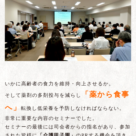
いかに高齢者の食力を維持・向上させるか。
「薬から食事
そして薬剤の多剤投与を減らし
へ」
転換し低栄養を予防しなければならない。
非常に重要な内容のセミナーでした。
セミナーの最後には司会者からの指名があり、参加
された皆様に
「介護甲子園」
の
PR
する機会を頂き