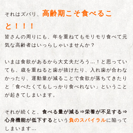
高齢期こそ食べるこ
それはズバリ、
と！！！
皆さんの周りにも、年を重ねてもモリモリ食べて元
気な高齢者はいっらしゃいませんか？
いまは食欲があるから大丈夫だろう…！と思ってい
ても、歳を重ねると歯が抜けたり、入れ歯が合わな
かったり、運動量が減ることで食欲が落ちてきたり
と「食べたくてもしっかり食べれない」ということ
が起きてしまいます。
それが続くと、
食べる量が減る⇒栄養が不足する⇒
心身機能が低下する
という
負のスパイラル
に陥って
しまいます…