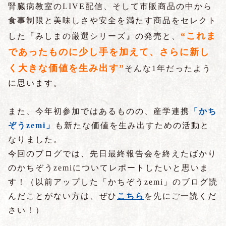
腎臓病教室のLIVE配信、そして市販商品の中から
食事制限と美味しさや安全を満たす商品をセレクト
“これま
した『みしまの厳選シリーズ』の発売と、
であったものに少し手を加えて、さらに新し
く大きな価値を生み出す”
そんな1年だったよう
に思います。
また、今年初参加ではあるものの、産学連携
「かち
ぞうzemi」
も新たな価値を生み出すための活動と
なりました。
今回のブログでは、先日最終報告会を終えたばかり
のかちぞうzemiについてレポートしたいと思いま
す！（以前アップした「かちぞうzemi」のブログ読
んだことがない方は、ぜひ
こちら
を先にご一読くだ
さい！）