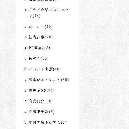
ミライ企業プロジェク
ト(14)
食べ比べ(15)
社内行事(20)
PB商品(13)
勉強会(38)
イベント出展(10)
試食レポ・レシピ(38)
堺在宅NST(1)
商品紹介(38)
介護甲子園(3)
南河内嚥下研究会(2)