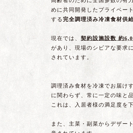
高齢者のために全国多数の有
めに共同開発したプライベー
する
完全調理済み冷凍食材供
現在では、
契約
設
施設数
約
6,
があり、現場のシビアな要求
されています。
調理済み食材を冷凍でお届け
に関わらず、常に一定の味と
これは、入居者様の満足度を
また、主菜・副菜からデザート