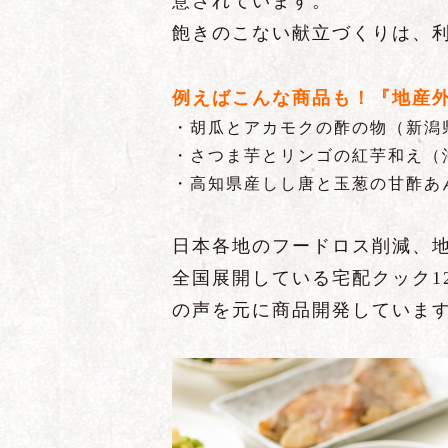
意されています。
飽きのこない献立づくりは、利
例えばこんな商品も！『地産
・胡瓜とアカモクの酢の物（新潟
・さつま芋とリンゴの紅芋和え（
・高知県産しし唐と玉葱の甘酢あ
日本各地のフードロス削減、
全国展開している宅配クック1
の声を元に商品開発していま