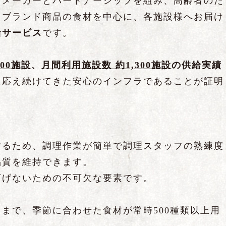
力メーカーとパートナーシップを組み、高齢者のた
トブランド商品の食材を中心に、各施設様へお届け
給サービス
です。
000施設
、
月間利用施設数 約1,300施設
の供給実績
に応え続けてきた安心のインフラであることが証明
するため、調理作業が簡単で調理スタッフの熟練度
品質を維持できます。
下げないための不可欠な要素です。
まで、季節に合わせた食材が常時500種類以上用