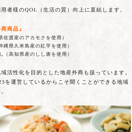
用者様のQOL（生活の質）向上に直結します。
外商商品』
県佐渡産のアカモクを使用）
沖縄県久米島産の紅芋を使用）
ん（高知県産のしし唐を使用）
地域活性化を目的とした地産外商も扱っています。
23を運営しているからこそ聞くことができる地域
す。