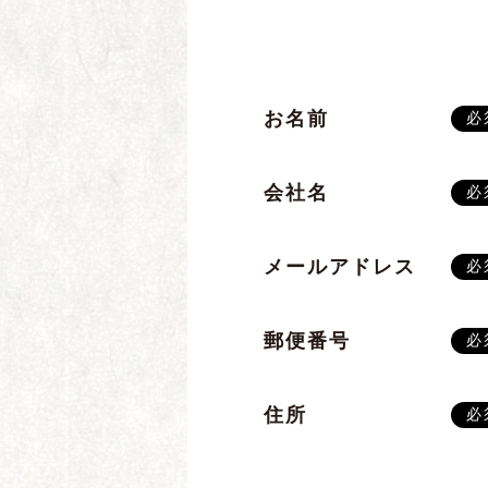
お名前
必
会社名
必
メールアドレス
必
郵便番号
必
住所
必