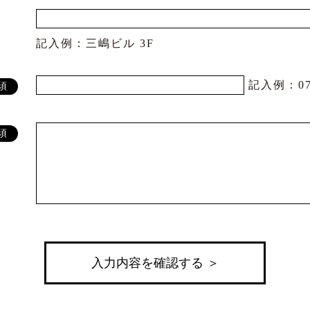
記入例：三嶋ビル 3F
記入例：072
須
須