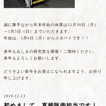
誠に勝手ながら年末年始の休業は
12
月
30
日（月）
～
1
月
5
日（日）までいただきます。
年始は、
1
月
6
日（月）からスタートです！！
来年もみしまの研究室を開催！ご期待ください。
来年もよろしくお願いします。
どうぞよい新年をお迎えになられますよう、お祈り
申し上げます。
2019.12.13
初めまして、直接販売担当です！