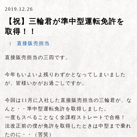
2019.12.26
【祝】三輪君が準中型運転免許を
取得！！
|
直接販売担当
直接販売担当の三四です。
今年もいよいよ残りわずかとなってしまいました
が、皆様いかがお過ごしですか。
今回は
11
月に入社した直接販売担当の三輪君が、な
んと・・準中型運転免許を取得しました。
一度もスベることなく全課程ストレートで合格！
法改正前の僕が免許を取得したときは中型まで乗れ
たのに・・（苦笑）