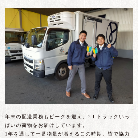
年末の配送業務もピークを迎え、
2
ｔトラックいっ
ぱいの荷物をお届けしています。
1
年を通して一番物量が増えるこの時期、皆で協力