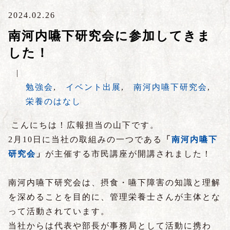
2024.02.26
南河内嚥下研究会に参加してきま
した！
|
勉強会
,
イベント出展
,
南河内嚥下研究会
,
栄養のはなし
こんにちは！広報担当の山下です。
2月10日に当社の取組みの一つである
「
南河内嚥下
研究会
」
が主催する市民講座が開講されました！
南河内嚥下研究会は、摂食・嚥下障害の知識と理解
を深めることを目的に、管理栄養士さんが主体とな
って活動されています。
当社からは代表や部長が事務局として活動に携わ