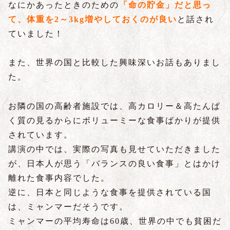
なにかあったときのための
「命の貯金」だと思っ
て、体重を2～3kg増やしておくのが良い
と話され
ていました！
また、世界の国と比較した興味深いお話もありまし
た。
お隣の国の高齢者施設では、高カロリー＆高たんぱ
く質の見るからにボリューミーな食事ばかりが提供
されています。
講演の中では、実際の写真も見せていただきました
が、日本人が思う「バランスの良い食事」とはかけ
離れた食事内容でした。
逆に、日本と同じような食事を提供されている国
は、ミャンマーだそうです。
ミャンマーの平均寿命は60歳、世界の中でも貧困だ