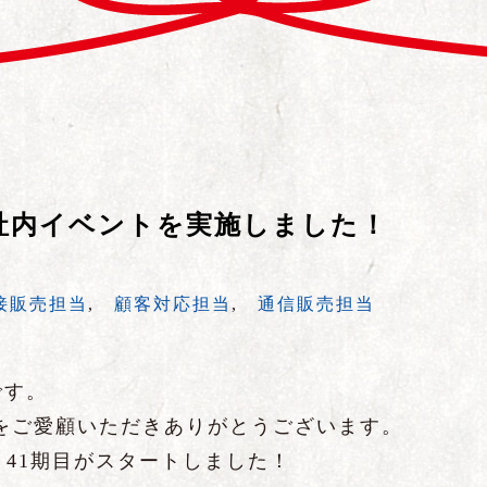
社内イベントを実施しました！
接販売担当
,
顧客対応担当
,
通信販売担当
です。
をご愛顧いただきありがとうございます。
り41期目がスタートしました！