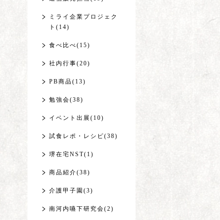
ミライ企業プロジェク
ト(14)
食べ比べ(15)
社内行事(20)
PB商品(13)
勉強会(38)
イベント出展(10)
試食レポ・レシピ(38)
堺在宅NST(1)
商品紹介(38)
介護甲子園(3)
南河内嚥下研究会(2)