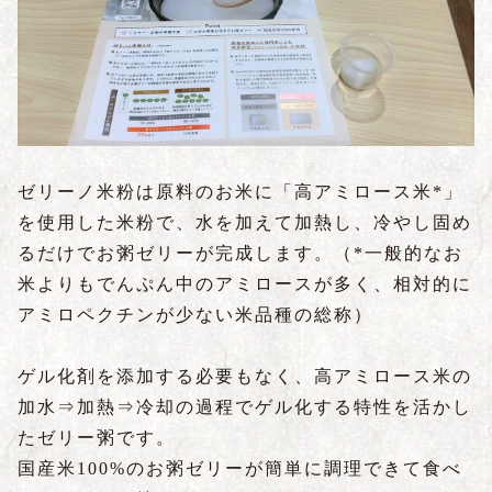
ゼリーノ米粉は原料のお米に「高アミロース米*」
を使用した米粉で、水を加えて加熱し、冷やし固め
るだけでお粥ゼリーが完成します。
（*一般的なお
米よりもでんぷん中のアミロースが多く、相対的に
アミロペクチンが少ない米品種の総称）
ゲル化剤を添加する必要もなく、高アミロース米の
加水⇒加熱⇒冷却の過程でゲル化する特性を活かし
たゼリー粥です。
国産米100%のお粥ゼリーが簡単に調理できて食べ