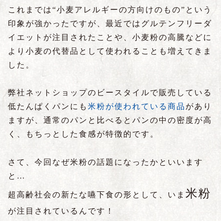
これまでは“小麦アレルギーの方向けのもの”という
印象が強かったですが、最近ではグルテンフリーダ
イエットが注目されたことや、小麦粉の高騰などに
より小麦の代替品として使われることも増えてきま
した。
弊社ネットショップのビースタイルで販売している
低たんぱくパンにも
米粉が使われている商品
があり
ますが、通常のパンと比べるとパンの中の密度が高
く、もちっとした食感が特徴的です。
さて、今回なぜ米粉の話題になったかといいます
と…
米粉
超高齢社会の新たな嚥下食の形として、いま
が注目されているんです！