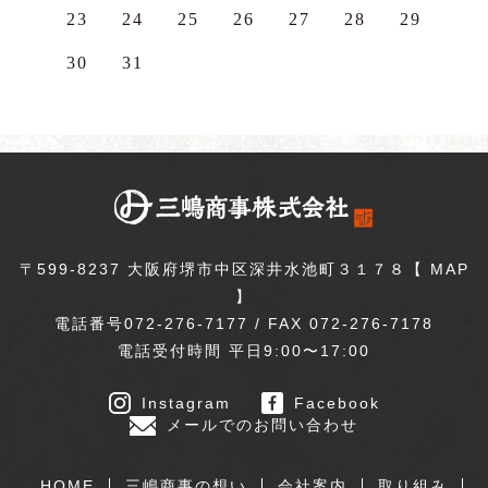
23
24
25
26
27
28
29
30
31
〒599-8237 大阪府堺市中区深井水池町３１７８【
MAP
】
電話番号072-276-7177 / FAX 072-276-7178
電話受付時間 平日9:00〜17:00
Instagram
Facebook
メールでのお問い合わせ
HOME
三嶋商事の想い
会社案内
取り組み