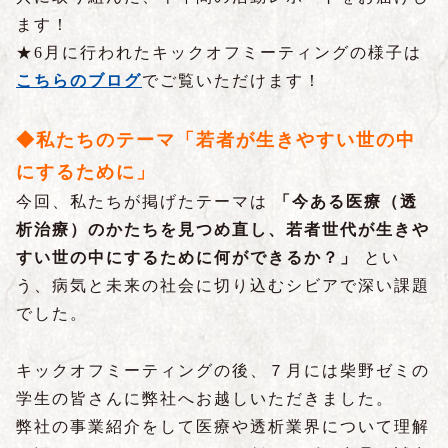
ます！
★6月に行われたキックオフミーティングの様子は
こちらのブログ
でご覧いただけます！
◆私たちのテーマ「若
者が生きやすい世の中
にするために」
今回、私たちが掲げたテーマは
「今ある医療（透
析治療）のかたちを見つめ直し、若者世代が生きや
すい世の中にするために何ができるか？」
とい
う、病気と未来の社会に切り込むシビアで深い課題
でした。
キックオフミーティングの後、７月には柴野ゼミの
学生の皆さんに弊社へお越しいただきました。
弊社の事業紹介をして医療や透析業界について理解