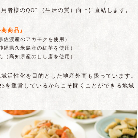
用者様のQOL（生活の質）向上に直結します。
外商商品』
県佐渡産のアカモクを使用）
沖縄県久米島産の紅芋を使用）
ん（高知県産のしし唐を使用）
地域活性化を目的とした地産外商も扱っています。
23を運営しているからこそ聞くことができる地域
す。