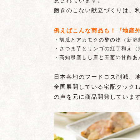
意されています。
飽きのこない献立づくりは、利
例えばこんな商品も！『地産
・胡瓜とアカモクの酢の物（新潟
・さつま芋とリンゴの紅芋和え（
・高知県産しし唐と玉葱の甘酢あ
日本各地のフードロス削減、
全国展開している宅配クック1
の声を元に商品開発していま