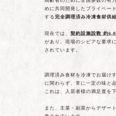
高齢者のために全国多数の有
めに共同開発したプライベー
する
完全調理済み冷凍食材供
現在では、
契約
設
施設数
約
6,
があり、現場のシビアな要求
されています。
調理済み食材を冷凍でお届け
に関わらず、常に一定の味と
これは、入居者様の満足度を
また、主菜・副菜からデザート