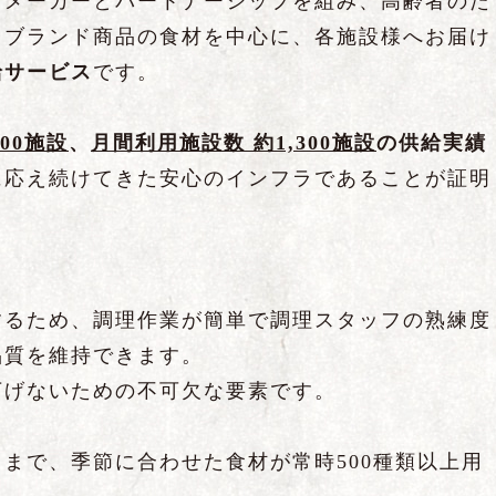
力メーカーとパートナーシップを組み、高齢者のた
トブランド商品の食材を中心に、各施設様へお届け
給サービス
です。
000施設
、
月間利用施設数 約1,300施設
の供給実績
に応え続けてきた安心のインフラであることが証明
するため、調理作業が簡単で調理スタッフの熟練度
品質を維持できます。
下げないための不可欠な要素です。
まで、季節に合わせた食材が常時500種類以上用