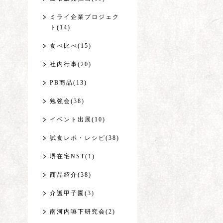
ミライ企業プロジェク
ト(14)
食べ比べ(15)
社内行事(20)
PB商品(13)
勉強会(38)
イベント出展(10)
試食レポ・レシピ(38)
堺在宅NST(1)
商品紹介(38)
介護甲子園(3)
南河内嚥下研究会(2)