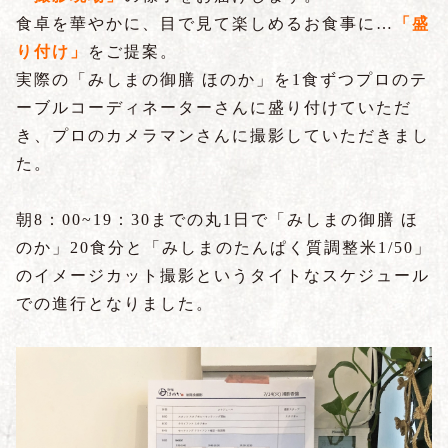
食卓を華やかに、目で見て楽しめるお食事に…
「盛
り付け」
をご提案。
実際の「みしまの御膳 ほのか」を
1
食ずつプロのテ
ーブルコーディネーターさんに盛り付けていただ
き、プロのカメラマンさんに撮影していただきまし
た。
朝
8
：
00~19
：
30
までの丸
1
日で「みしまの御膳 ほ
のか」
20
食分と「みしまのたんぱく質調整米
1/50
」
のイメージカット撮影というタイトなスケジュール
での進行となりました。