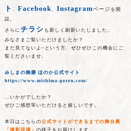
ト
Facebook
Instagram
ページ
、
、
を開
設。
チラシ
さらに
も新しく刷新いたしました。
みなさまご覧いただけましたか？
まだ見てないよ
~
という方、ぜひぜひこの機会にご
覧くださいませ。
みしまの御膳 ほのか公式サイト
https://www.mishima-gozen.com/
…いかがでしたか？
ぜひご感想等いただけると嬉しいです。
本日はこちらの
公式サイトができるまでの舞台裏
「撮影現場」
の様子をお届けします。