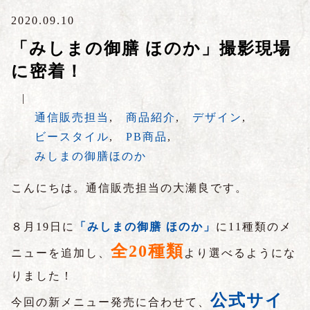
2020.09.10
「みしまの御膳 ほのか」撮影現場
に密着！
|
通信販売担当
,
商品紹介
,
デザイン
,
ビースタイル
,
PB商品
,
みしまの御膳ほのか
こんにちは。通信販売担当の大瀬良です。
８月
19
日に
「みしまの御膳 ほのか」
に
11
種類のメ
全
20
種類
ニューを追加し、
より選べるようにな
りました！
公式サイ
今回の新メニュー発売に合わせて、