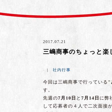
2017.07.21
三嶋商事のちょっと楽し
|
社内行事
今回は三嶋商事で行っている
す。
先週の
7月10日
と
7月14日
に弊
して応募者の４人で二次面接