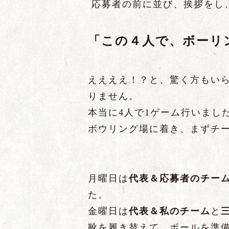
応募者の前に並び、挨拶をし
「この４人で、ボーリ
ええええ！？と、驚く方もい
りません。
本当に4人で1ゲーム行いまし
ボウリング場に着き、まずチ
月曜日は
代表＆応募者のチー
た。
金曜日は
代表＆私のチーム
と
靴を履き替えて、ボールを準