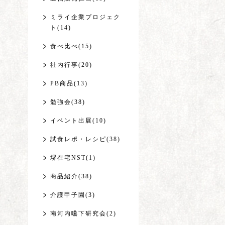
ミライ企業プロジェク
ト(14)
食べ比べ(15)
社内行事(20)
PB商品(13)
勉強会(38)
イベント出展(10)
試食レポ・レシピ(38)
堺在宅NST(1)
商品紹介(38)
介護甲子園(3)
南河内嚥下研究会(2)