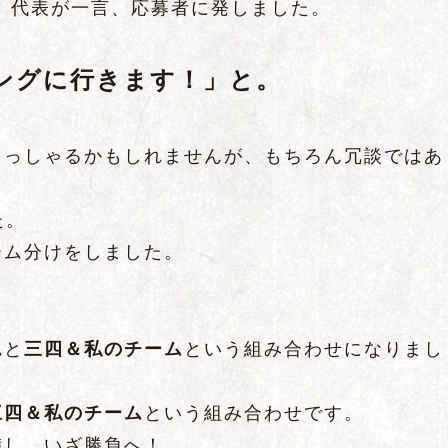
、代表が一言、応募者に発しました。
ングに行きます！」と。
らっしゃるかもしれませんが、もちろん冗談ではあ
た。
ーム分けをしました。
ム
と
三四＆私のチーム
という組み合わせになりまし
三四＆私のチーム
という組み合わせです。
備し、いざ勝負へ！