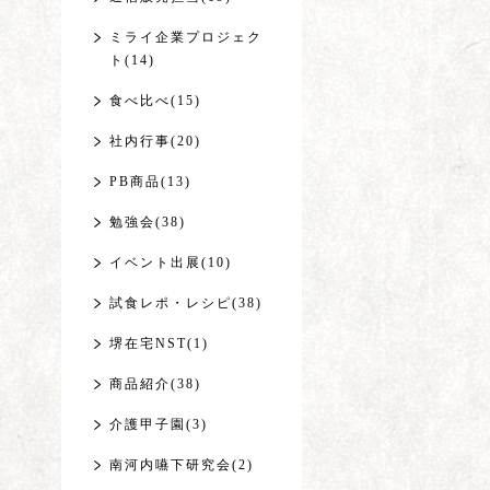
ミライ企業プロジェク
ト(14)
食べ比べ(15)
社内行事(20)
PB商品(13)
勉強会(38)
イベント出展(10)
試食レポ・レシピ(38)
堺在宅NST(1)
商品紹介(38)
介護甲子園(3)
南河内嚥下研究会(2)