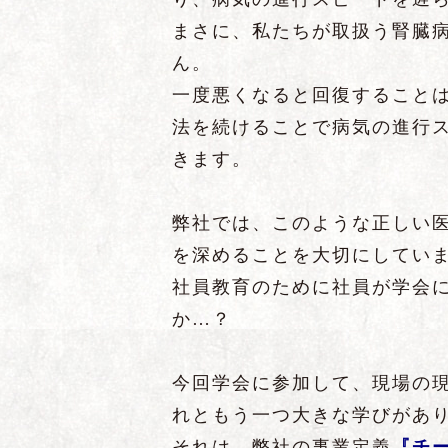
まさに、私たちが取扱う腎臓
ん。
一度悪くなると回復すること
法を続けることで病気の進行
きます。
弊社では、このような正しい
を深めることを大切にしてい
社員教育のために社員が学会
か…？
今回学会に参加して、現場の
れともう一つ大きな学びがあ
それは、弊社の事業定義
『チ