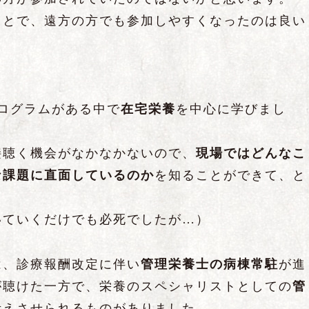
ことで、遠方の方でも参加しやすくなったのは良い
ログラムがある中で
在宅栄養
を中心に学びまし
接聴く機会がなかなかないので、
現場ではどんなこ
な課題に直面しているのか
を知ることができて、と
いていくだけでも必死でしたが…）
は、診療報酬改定に伴い
管理栄養士の病棟常駐
が進
が聴けた一方で、栄養のスペシャリストとしての
管
考えさせられるものがありました。