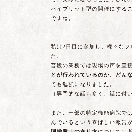
ハイブリット型の開催にする
ですね。
私は2日目に参加し、様々なプ
た。
普段の業務では現場の声を直
とが行われているのか
、
どん
ても勉強になりました。
（専門的な話も多く、話に付
また、一部の特定機能病院で
んでいるという喜ばしい報告
理栄養士の在り方
については