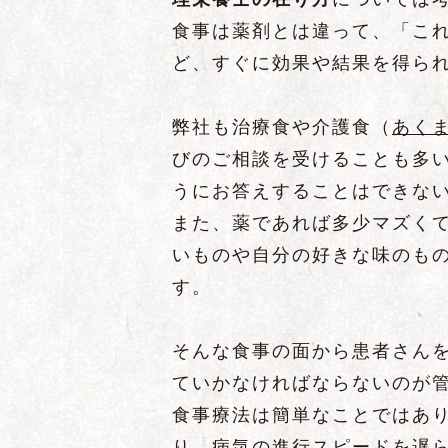
食事は薬剤とは違って、「こ
ど、すぐに効果や結果を得ら
弊社も治療食や介護食（
あく
びのご相談を受けることも多
うにお答えすることはできな
また、薬であれば多少マズく
いものや自分の好きな味のも
す。
そんな食事の面から患者さん
ていかなければならないのが
食事療法は簡単なことではあ
り、病気の進行スピードを遅