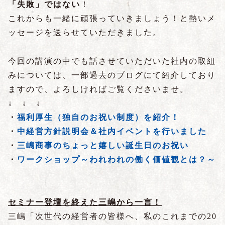
「失敗」ではない
！
これからも一緒に頑張っていきましょう！と熱いメ
ッセージを送らせていただきました。
今回の講演の中でも話させていただいた社内の取組
みについては、一部過去のブログにて紹介しており
ますので、よろしければご覧くださいませ。
↓ ↓ ↓
・
福利厚生（独自のお祝い制度）を紹介！
・
中経営方針説明会＆社内イベントを行いました
・
三嶋商事のちょっと嬉しい誕生日のお祝い
・
ワークショップ～われわれの働く価値観とは？～
セミナー登壇を終えた三嶋から一言！
三嶋「次世代の経営者の皆様へ、私のこれまでの20