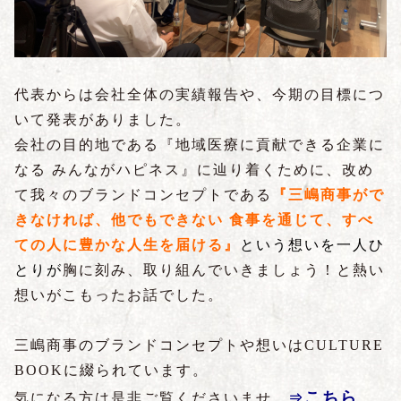
代表からは会社全体の実績報告や、今期の目標につ
いて発表がありました。
会社の目的地である『地域医療に貢献できる企業に
なる みんながハピネス』に辿り着くために、改め
て我々のブランドコンセプトである
『三嶋商事がで
きなければ、他でもできない 食事を通じて、すべ
ての人に豊かな人生を届ける』
という想いを一人ひ
とりが
胸に刻み、取り組んでいきましょう！と熱い
想いがこもったお話でした。
三嶋商事のブランドコンセプトや想いはCULTURE
BOOKに綴られています。
こちら
気になる方は是非ご覧くださいませ。
⇒