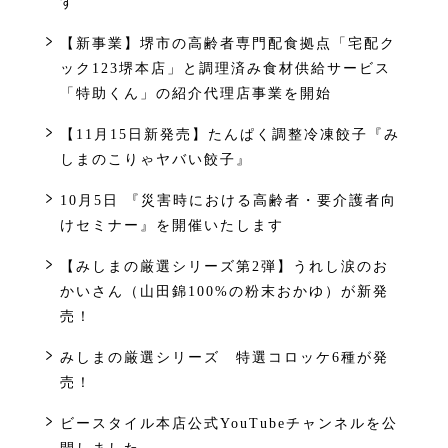
す
【新事業】堺市の高齢者専門配食拠点「宅配ク
ック123堺本店」と調理済み食材供給サービス
「特助くん」の紹介代理店事業を開始
【11月15日新発売】たんぱく調整冷凍餃子『み
しまのこりゃヤバい餃子』
10月5日 『災害時における高齢者・要介護者向
けセミナー』を開催いたします
【みしまの厳選シリーズ第2弾】うれし涙のお
かいさん（山田錦100%の粉末おかゆ）が新発
売！
みしまの厳選シリーズ 特選コロッケ6種が発
売！
ビースタイル本店公式YouTubeチャンネルを公