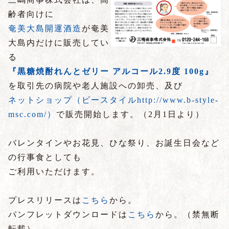
齢者向けに
奄美大島開運酒造
が奄美
大島内だけに販売してい
る
『黒糖焼酎れんとゼリー アルコール2.9度 100g』
を取引先の病院や老人施設への卸売、及び
ネットショップ（ビースタイルhttp://www.b-style-
msc.com/）
で販売開始します。（2月1日より）
バレンタインやお花見、ひな祭り、お誕生日会など
の行事食としても
ご利用いただけます。
プレスリリースは
こちら
から。
パンフレットダウンロードは
こちら
から。（禁無断
転載）