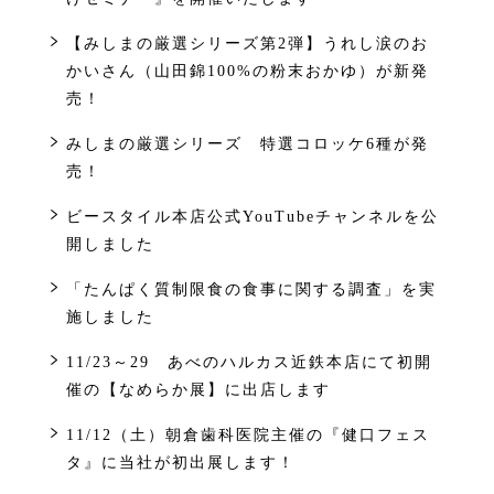
【みしまの厳選シリーズ第2弾】うれし涙のお
かいさん（山田錦100%の粉末おかゆ）が新発
売！
みしまの厳選シリーズ 特選コロッケ6種が発
売！
ビースタイル本店公式YouTubeチャンネルを公
開しました
「たんぱく質制限食の食事に関する調査」を実
施しました
11/23～29 あべのハルカス近鉄本店にて初開
催の【なめらか展】に出店します
11/12（土）朝倉歯科医院主催の『健口フェス
タ』に当社が初出展します！