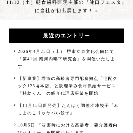
11/12（土）朝倉歯科医院主催の『健口フェスタ』
に当社が初出展します！ »
最近のエントリー
2026年4月25日（土） 堺市立東文化会館にて、
『第41回 南河内嚥下研究会』を開催いたしま
す
【新事業】堺市の高齢者専門配食拠点「宅配ク
ック123堺本店」と調理済み食材供給サービス
「特助くん」の紹介代理店事業を開始
【11月15日新発売】たんぱく調整冷凍餃子『み
しまのこりゃヤバい餃子』
10月5日 『災害時における高齢者・要介護者向
けセミナー』を開催いたします